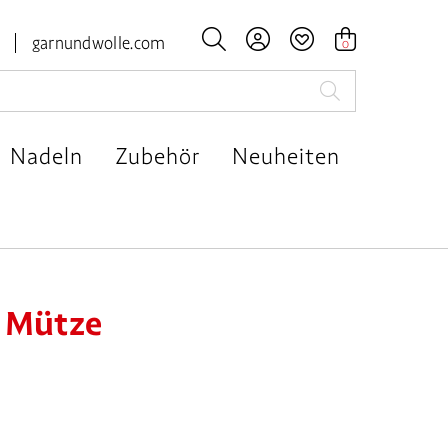




garnundwolle.com
0
Nadeln
Zubehör
Neuheiten
 Mütze