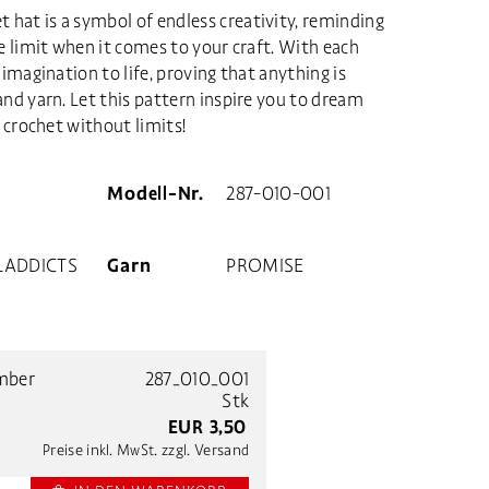
hat is a symbol of endless creativity, reminding
he limit when it comes to your craft. With each
 imagination to life, proving that anything is
and yarn. Let this pattern inspire you to dream
d crochet without limits!
Modell-Nr.
287-010-001
ADDICTS
Garn
PROMISE
mber
287_010_001
Stk
EUR
3,50
Preise inkl. MwSt. zzgl. Versand