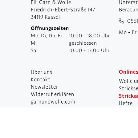
FiL Garn & Wolle
Unters
Friedrich-Ebert-Straße 147
Beratun
34119 Kassel
0561
Öffnungszeiten
Mo - Fr 
Mo, Di, Do, Fr
10.00 - 18.00 Uhr
Mi
geschlossen
Sa
10.00 - 13.00 Uhr
Online
Über uns
Kontakt
Wolle u
Newsletter
Stricks
Widerruf erklären
Stricka
garnundwolle.com
Hefte
Nadeln
Impressum
Zubehö
Technisches
Neuhei
Datenschutzerklärung
AGB