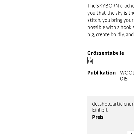
The SKYBORN crochet 
you that the sky is t
stitch, you bring your
possible with a hook 
big, create boldly, an
Grössentabelle

Publikation
WOOL
015
de_shop_articlenu
Einheit
Preis