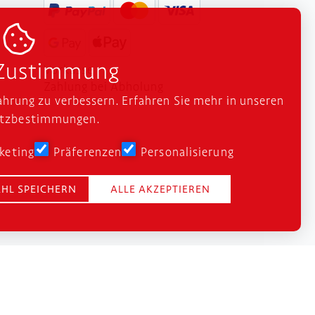

 Zustimmung
Vorkasse
Zahlung bei Abholung
ahrung zu verbessern. Erfahren Sie mehr in unseren
utzbestimmungen
.
keting
Präferenzen
Personalisierung
HL SPEICHERN
ALLE AKZEPTIEREN