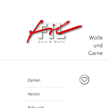
Wolle
und
Garne

Damen
Herren
Baby und