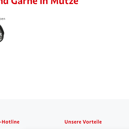
nd Garne in Mütze
rben
-Hotline
Unsere Vorteile