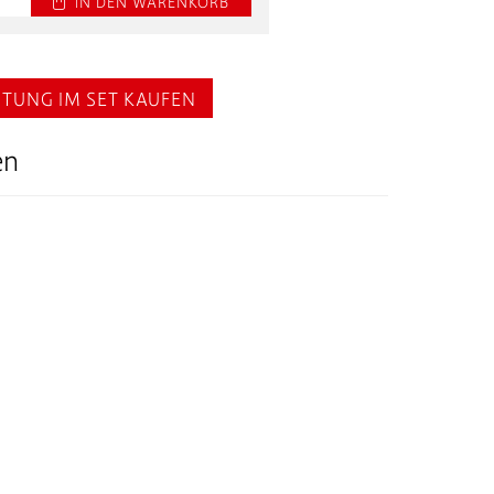
 IN DEN WARENKORB
ITUNG IM SET KAUFEN
en